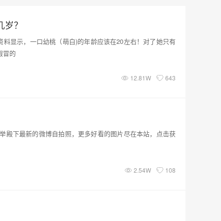
几岁？
资料显示，一口幼桃（萌白)的年龄应该在20左右！对了她只有
假冒的
12.81W
643
举殿下最新的微博自拍照，更多好看的图片尽在本站，点击获
2.54W
108