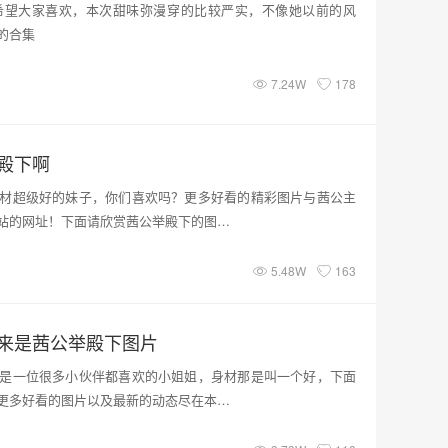
希望大家喜欢，本次甜味弥漫穿的比较严实，不像她以前的风
的合集
7.24W
178
殿下啊
材超级好的妹子，你们喜欢吗？更多好看的精彩图片与茜公主
站的网址！下面请欣赏茜公举殿下的图…
5.48W
163
来是茜公举殿下图片
是一位很多小伙伴都喜欢的小姐姐，身材那是叫一个好，下面
更多好看的图片以及最新的动态尽在本…