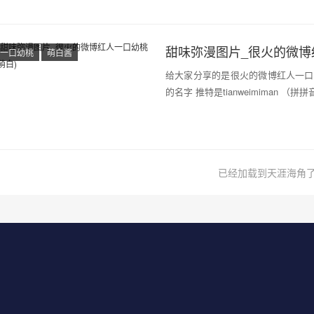
甜味弥漫图片_很火的微博
一口幼桃
萌白酱
给大家分享的是很火的微博红人一口
的名字 推特是tianweimiman （
已经加载到天涯海角