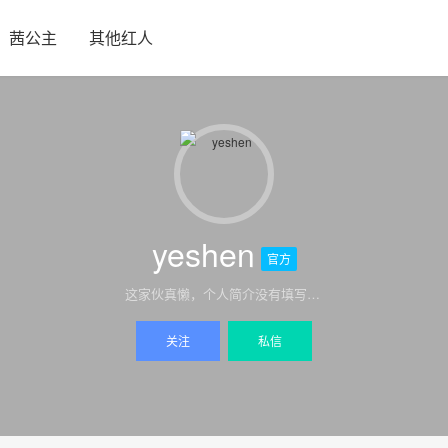
茜公主
其他红人
yeshen
官方
这家伙真懒，个人简介没有填写…
关注
私信