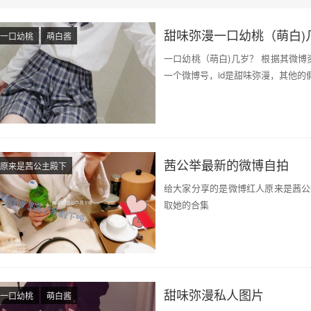
甜味弥漫一口幼桃（萌白)
一口幼桃
萌白酱
一口幼桃（萌白)几岁？ 根据其微博
一个微博号，id是甜味弥漫，其他的
茜公举最新的微博自拍
原来是茜公主殿下
给大家分享的是微博红人原来是茜公
取她的合集
甜味弥漫私人图片
一口幼桃
萌白酱