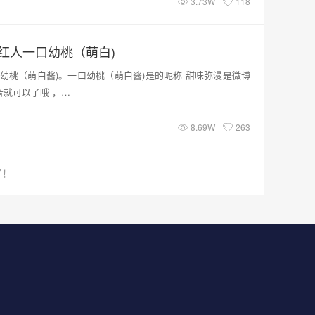
3.73W
118
红人一口幼桃（萌白)
幼桃（萌白酱)。一口幼桃（萌白酱)是的昵称 甜味弥漫是微博
拼拼音就可以了哦 ，…
8.69W
263
了！