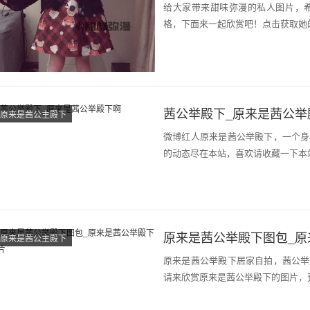
给大家带来甜味弥漫的私人图片，
格，下面来一起欣赏吧！点击获取她
茜公举殿下_原来是茜公举
原来是茜公主殿下
微博红人原来是茜公举殿下，一个身
的动态尽在本站，喜欢请收藏一下本
原来是茜公举殿下图包_原
原来是茜公主殿下
原来是茜公举殿下居家自拍，茜公举
请来欣赏原来是茜公举殿下的图片，