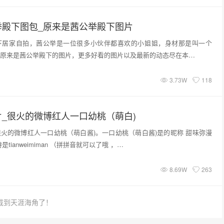
举殿下图包_原来是茜公举殿下图片
下居家自拍，茜公举是一位很多小伙伴都喜欢的小姐姐，身材那是叫一个
原来是茜公举殿下的图片，更多好看的图片以及最新的动态尽在本…
3.73W
118
_很火的微博红人一口幼桃（萌白)
火的微博红人一口幼桃（萌白酱)。一口幼桃（萌白酱)是的昵称 甜味弥漫
tianweimiman （拼拼音就可以了哦 ，…
8.69W
263
载到天涯海角了！