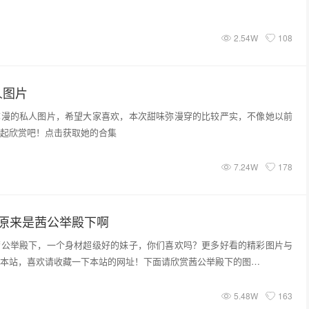
2.54W
108
人图片
弥漫的私人图片，希望大家喜欢，本次甜味弥漫穿的比较严实，不像她以前
起欣赏吧！点击获取她的合集
7.24W
178
_原来是茜公举殿下啊
茜公举殿下，一个身材超级好的妹子，你们喜欢吗？更多好看的精彩图片与
本站，喜欢请收藏一下本站的网址！下面请欣赏茜公举殿下的图…
5.48W
163