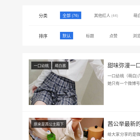
分类
全部
其他红人
萌
(76)
(44)
排序
默认
标题
点赞
浏
甜味弥漫一口
一口幼桃
萌白酱
一口幼桃（萌白)
她只有一个微博号
茜公举最新
原来是茜公主殿下
给大家分享的是