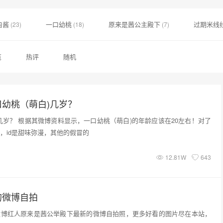
白酱
一口幼桃
原来是茜公主殿下
过期米线
(23)
(18)
(7)
览
热评
随机
幼桃（萌白)几岁？
几岁？ 根据其微博资料显示，一口幼桃（萌白)的年龄应该在20左右！对了
，id是甜味弥漫，其他的假冒的
12.81W
643
的微博自拍
微博红人原来是茜公举殿下最新的微博自拍照，更多好看的图片尽在本站，