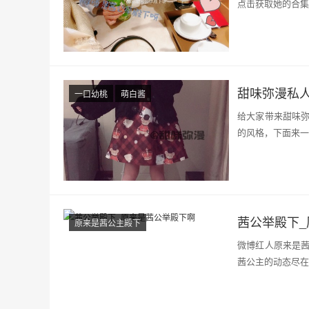
点击获取她的合集
甜味弥漫私
一口幼桃
萌白酱
给大家带来甜味
的风格，下面来一
茜公举殿下
原来是茜公主殿下
微博红人原来是
茜公主的动态尽在