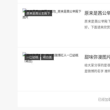
原来是茜公
原来是茜公主殿下
原来是茜公举殿
好，下面请来欣赏
甜味弥漫图片
一口幼桃
萌白酱
给大家分享的是很
是微博的名字 推特是
已经加