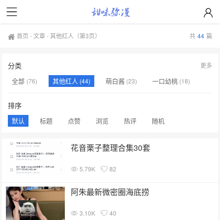
首页
-
文章
-
其他红人
（第3页）
共
44
篇
分类
更多
全部
其他红人
萌白酱
一口幼桃
(76)
(44)
(23)
(18)
原来是茜公主殿下
过期米线线喵
微密圈资源站
(7)
(3)
(3)
排序
默认
标题
点赞
浏览
热评
随机
花音栗子整理合集30套
5.79K
82
阿朱最新微密圈海底捞
3.10K
40