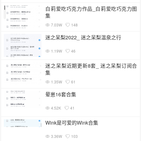
白莉爱吃巧克力作品_白莉爱吃巧克力图
集
7.03W
148
迷之呆梨2022_ 迷之呆梨温泉之行
1.19W
46
迷之呆梨近期更新8套_ 迷之呆梨订阅合
集
1.35W
61
晕崽16套合集
4.52K
41
Wink是可爱的Wink合集
3.36W
103