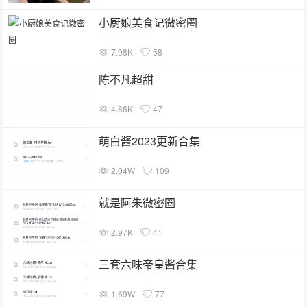
小厨娘美食记微密圈
7.98K
58
陈不凡超甜
4.86K
47
萌白酱2023更新合集
2.04W
109
就是阿朱微密圈
2.97K
41
三套六味帝皇酱合集
1.69W
77