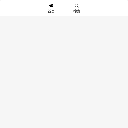
水淼Aqua合集
首页
搜索
1.60W
48
蜜汁猫裘作品合集
2.02W
102
秋和柯基的作品集
2.51W
95
迷之呆梨新作
2.73W
102
白银81最新图集
1.66W
81